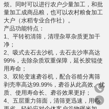
烦。
同时可以进行农户少量加工，和批
量加工成商品粮，也可以农村粮食加工
大户（水稻专业合作社）
。
产品功能特点：
1、平转初清筛，清理杂草杂质更加干
净；
2、吸式去石去沙机，去石去沙率高达
99%，去除杂质双重保障，延长胶辊使
用寿命；
3、双轮变速砻谷机，配合谷糙分离筛
剥壳率高达99.99%，砻谷从此高效、优
质、使用寿命长、砻谷效果更好；
4、五层重力筛面，清筛更迅速，用电
更省，轻松应对个体客户谷物碾米加